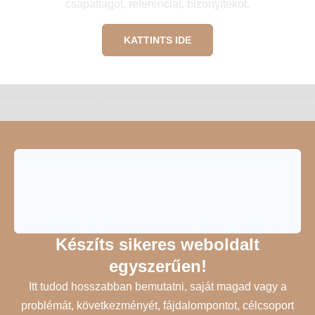
csapattagot, referenciát, bizonyítékot.
KATTINTS IDE
Készíts sikeres weboldalt
egyszerűen!
Itt tudod hosszabban bemutatni, saját magad vagy a
problémát, következményét, fájdalompontot, célcsoport