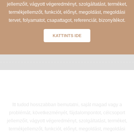
jellemzőit, vágyott végeredményt, szolgáltatást, terméket,
termékjellemzőt, funkciót, előnyt, megoldást, megoldási
tervet, folyamatot, csapattagot, referenciát, bizonyítékot.
KATTINTS IDE
Készíts sikeres weboldalt
egyszerűen!
Itt tudod hosszabban bemutatni, saját magad vagy a
problémát, következményét, fájdalompontot, célcsoport
jellemzőit, vágyott végeredményt, szolgáltatást, terméket,
termékjellemzőt, funkciót, előnyt, megoldást, megoldási