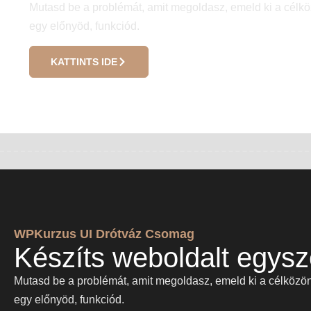
Mutasd be a problémát, amit megoldasz, emeld ki a célkö
egy előnyöd, funkciód.
KATTINTS IDE
WPKurzus UI Drótváz Csomag
Készíts weboldalt egysz
Mutasd be a problémát, amit megoldasz, emeld ki a célközön
egy előnyöd, funkciód.