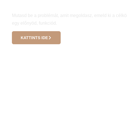
Készíts weboldalt egy
Mutasd be a problémát, amit megoldasz, emeld ki a célkö
egy előnyöd, funkciód.
KATTINTS IDE