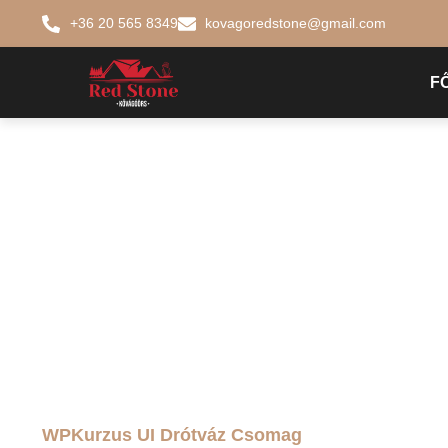
+36 20 565 8349
kovagoredstone@gmail.com
F
WPKurzus UI Drótváz Csomag