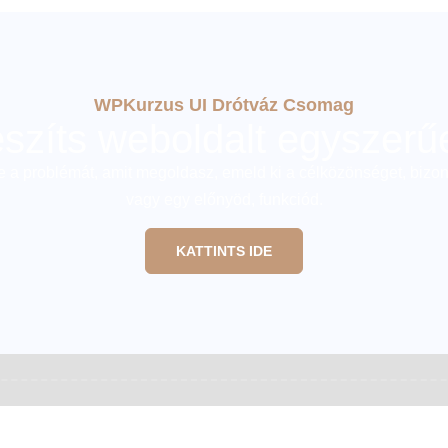
WPKurzus UI Drótváz Csomag
szíts weboldalt egyszerű
 a problémát, amit megoldasz, emeld ki a célközönséget, bizon
vagy egy előnyöd, funkciód.
KATTINTS IDE