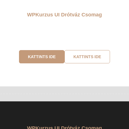
WPKurzus UI Drótváz Csomag
szíts weboldalt egyszerű
 a problémát, amit megoldasz, emeld ki a célközönséget, bizon
vagy egy előnyöd, funkciód.
KATTINTS IDE
KATTINTS IDE
WPKurzus UI Drótváz Csomag