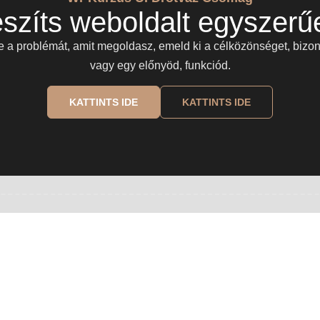
szíts weboldalt egyszerű
 a problémát, amit megoldasz, emeld ki a célközönséget, bizon
vagy egy előnyöd, funkciód.
KATTINTS IDE
KATTINTS IDE
szerűen!