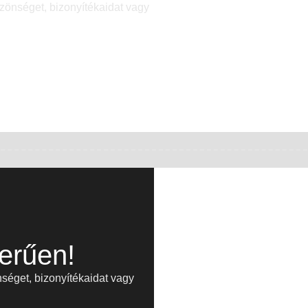
zönséget, bizonyítékaidat vagy
erűen!
séget, bizonyítékaidat vagy