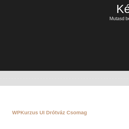
Ké
Mutasd be
WPKurzus UI Drótváz Csomag
Készíts weboldalt egy