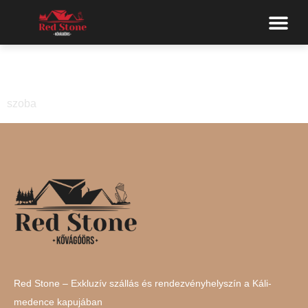
szoba
szoba
Red Stone – Exkluzív szállás és rendezvényhelyszín a Káli-
medence kapujában