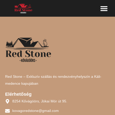
Red Stone – Exkluzív szállás és rendezvényhelyszín a Káli-
medence kapujában
Elérhetőség
8254 Kővágóörs, Jókai Mór út 95.
kovagoredstone@gmail.com